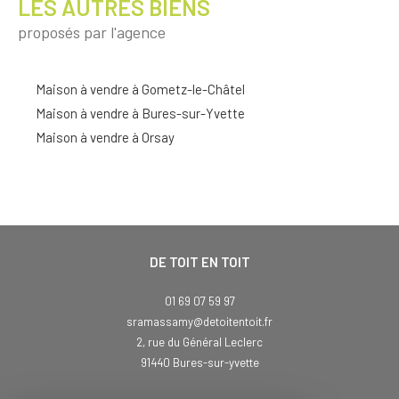
LES AUTRES BIENS
proposés par l'agence
Maison à vendre à Gometz-le-Châtel
Maison à vendre à Bures-sur-Yvette
Maison à vendre à Orsay
DE TOIT EN TOIT
01 69 07 59 97
sramassamy@detoitentoit.fr
2, rue du Général Leclerc
91440
bures-sur-yvette