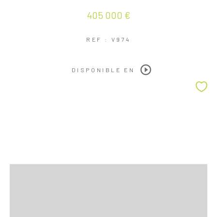
405 000 €
REF : V974
DISPONIBLE EN