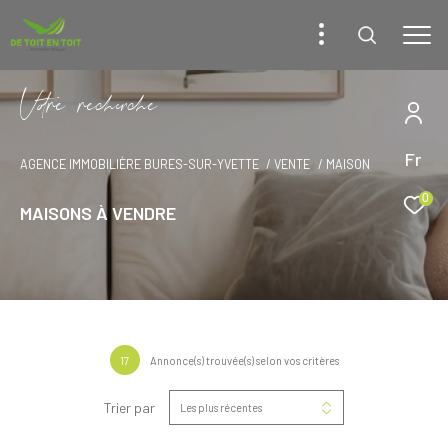
V
o
r
e
r
e
c
e
c
e
Fr
AGENCE IMMOBILIÈRE BURES-SUR-YVETTE
VENTE
MAISON
0
MAISONS À VENDRE
17
Annonce(s) trouvée(s) selon vos critères
Trier par
Les plus récentes