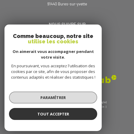
91440
bures-sur-yvette
NOUS SUIVRE SUR
Comme beaucoup, notre site
utilise les cookies
On aimerait vous accompagner pendant
votre visite.
En poursuivant, vous acceptez l'utilisation des
ADHÉRENTS
cookies par ce site, afin de vous proposer des
contenus adaptés et réaliser des statistiques !
PARAMÉTRER
© 2026 | Tous droits réservés | Traduction powered by Google |
Nos honoraires
Plan du site
Mentions légales
Admin
Nos liens
Politique RGPD
Cookies
TOUT ACCEPTER