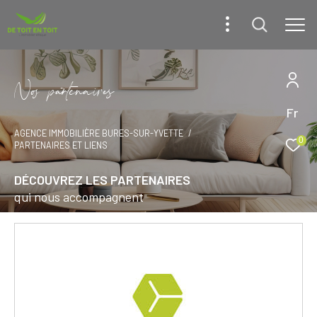
N
o
p
a
t
e
n
a
i
e
Fr
AGENCE IMMOBILIÈRE BURES-SUR-YVETTE
0
PARTENAIRES ET LIENS
DÉCOUVREZ LES PARTENAIRES
qui nous accompagnent