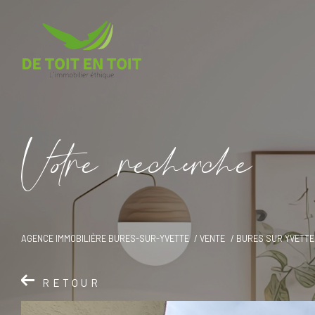
V
o
r
e
r
e
c
e
c
e
AGENCE IMMOBILIÈRE BURES-SUR-YVETTE
VENTE
BURES SUR YVETTE
RETOUR