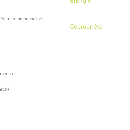
Energie
tièrement personnalisé
Copropriété
r mesure
herché