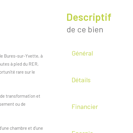
descriptif
de ce bien
Général
de Bures-sur-Yvette, à
utes à pied du RER,
rtunité rare sur le
Détails
l de transformation et
issement ou de
Financier
d’une chambre et d’une