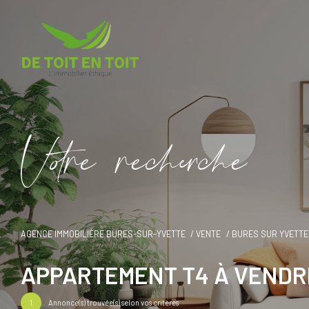
V
o
r
e
r
e
c
e
c
e
AGENCE IMMOBILIÈRE BURES-SUR-YVETTE
VENTE
BURES SUR YVETTE
APPARTEMENT T4 À VENDR
1
Annonce(s) trouvée(s) selon vos critères