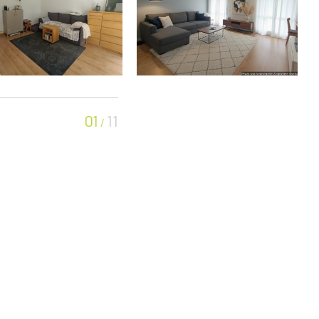
01
11
/