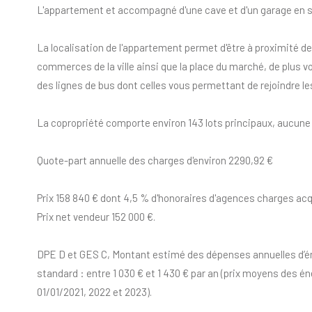
L'appartement et accompagné d'une cave et d'un garage en s
La localisation de l'appartement permet d'être à proximité de
commerces de la ville ainsi que la place du marché, de plus v
des lignes de bus dont celles vous permettant de rejoindre le
La copropriété comporte environ 143 lots principaux, aucune
Quote-part annuelle des charges d'environ 2290,92 €
Prix 158 840 € dont 4,5 % d'honoraires d'agences charges acq
Prix net vendeur 152 000 €.
DPE D et GES C, Montant estimé des dépenses annuelles d’é
standard : entre 1 030 € et 1 430 € par an (prix moyens des é
01/01/2021, 2022 et 2023).