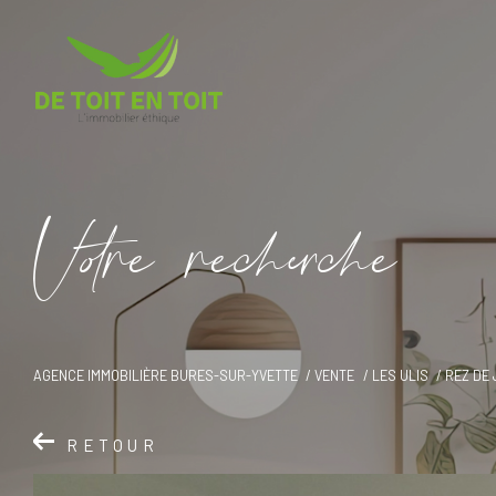
V
o
r
e
r
e
c
e
c
e
AGENCE IMMOBILIÈRE BURES-SUR-YVETTE
VENTE
LES ULIS
REZ DE
RETOUR