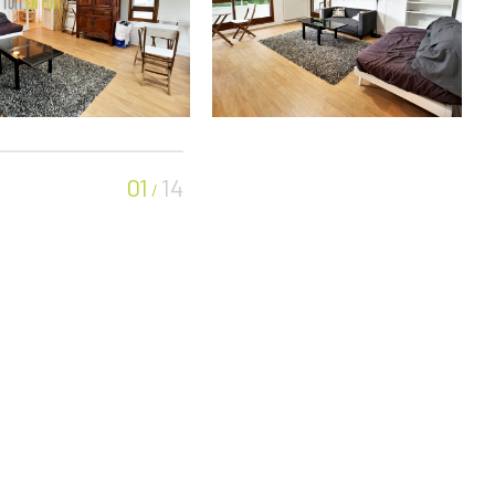
01
14
/