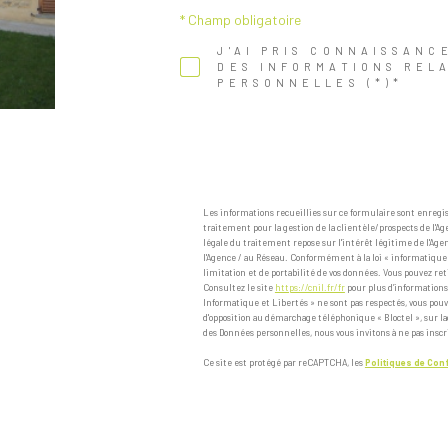
* Champ obligatoire
J'AI PRIS CONNAISSANC
DES INFORMATIONS REL
PERSONNELLES (*)*
Les informations recueillies sur ce formulaire sont enreg
traitement pour la gestion de la clientèle/prospects de l'
légale du traitement repose sur l'intérêt légitime de l'Ag
l'Agence / au Réseau. Conformément à la loi « informatique et 
limitation et de portabilité de vos données. Vous pouvez 
Consultez le site
https://cnil.fr/fr
pour plus d’informations s
Informatique et Libertés » ne sont pas respectés, vous pouv
d'opposition au démarchage téléphonique « Bloctel », sur laq
des Données personnelles, nous vous invitons à ne pas inscr
Ce site est protégé par reCAPTCHA, les
Politiques de Conf