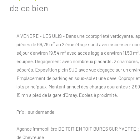
de ce bien
A VENDRE - LES ULIS - Dans une copropriété verdoyante, a
pièces de 66,29 m² au 2 ème étage sur 3 avec ascenseur co
séjour d'environ 19,54 m² avec accès loggia d'environ 11,50 m²
équipée. Dégagement avec nombreux placards, 2 chambres, s
séparés. Exposition plein SUD avec vue dégagée sur un envi
Emplacement de parking en sous-sol et une cave. Copropriét
lots principaux. Montant annuel des charges courantes : 2 90
15 mn à pied de la gare d’Orsay. Ecoles à proximité.
Prix : sur demande
Agence immobilière DE TOIT EN TOIT BURES SUR YVETTE : 01.
de Chevreuse