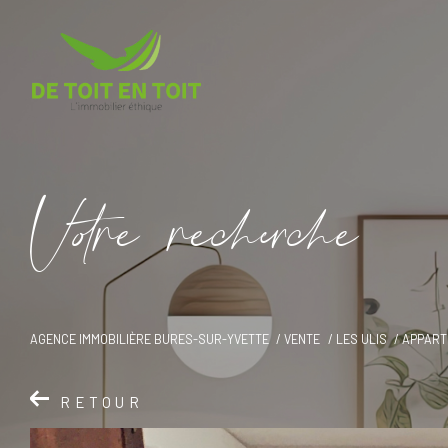
V
o
r
e
r
e
c
e
c
e
AGENCE IMMOBILIÈRE BURES-SUR-YVETTE
VENTE
LES ULIS
APPART
RETOUR