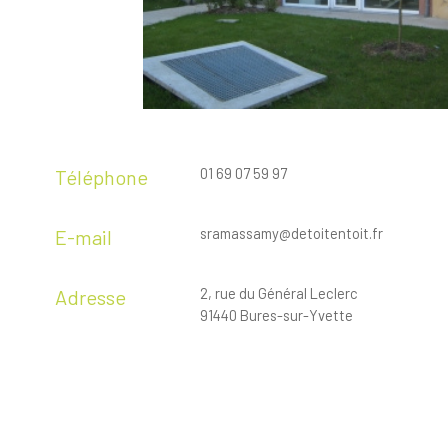
01 69 07 59 97
Téléphone
sramassamy@detoitentoit.fr
E-mail
2, rue du Général Leclerc
Adresse
91440 Bures-sur-Yvette