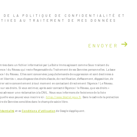
E DE LA POLITIQUE DE CONFIDENTIALITÉ ET
ATIVES AU TRAITEMENT DE MES DONNÉES
ENVOYER
istrées dans un fichier informatisé par La Boite Immo agissant comme Sous-traitant du
Agence / du Réseau qui reste Responsable du Traitement de vos Données personnelles. La base
ence / du Réseau. Elles sont conservées jusqu'à demande de suppression et sont destinées à
libertés », vous disposez des droits d’accès, de rectification, d’effacement, d’opposition, de
retirer votre consentement à tout moment en contactant directement l’Agence / Le Réseau.
ur vos droits. Si vous estimez, après avoir contacté l'Agence / le Réseau, que vos droits «
ez adresser une réclamation à la CNIL. Nous vous informons de l’existence de la liste
uelle vous pouvez vous inscrire ici :
https://www.bloctel.gouv.fr
. Dans le cadre de la protection
ire de Données sensibles dans le champ de saisie libre.
identialité
et es
Conditions d'utilisation
de Google s'appliquent.