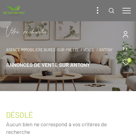
V
o
r
e
r
e
c
e
c
e
Fr
AGENCE IMMOBILIÈRE BURES-SUR-YVETTE
VENTE
ANTONY
0
ANNONCES DE VENTE SUR ANTONY
DÉSOLÉ
Aucun bien ne correspond à vos critères de
recherche