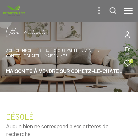
V
o
r
e
r
e
c
e
c
e
Fr
AGENCE IMMOBILIÈRE BURES-SUR-YVETTE
VENTE
GOMETZ LE CHATEL
MAISON
T6
0
MAISON T6 À VENDRE SUR GOMETZ-LE-CHATEL
DÉSOLÉ
Aucun bien ne correspond à vos critères de
recherche