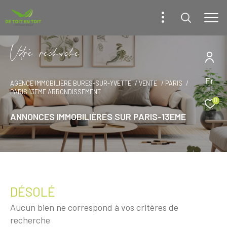
V
o
r
e
r
e
c
e
c
e
Fr
AGENCE IMMOBILIÈRE BURES-SUR-YVETTE
VENTE
PARIS
PARIS 13EME ARRONDISSEMENT
0
ANNONCES IMMOBILIÈRES SUR PARIS-13EME
DÉSOLÉ
Aucun bien ne correspond à vos critères de
recherche