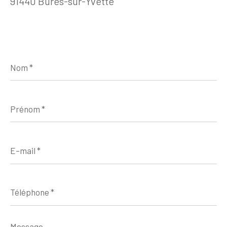
91440 Bures-sur-Yvette
Nom
*
Prénom
*
E-
mail
*
Téléphone
*
Message