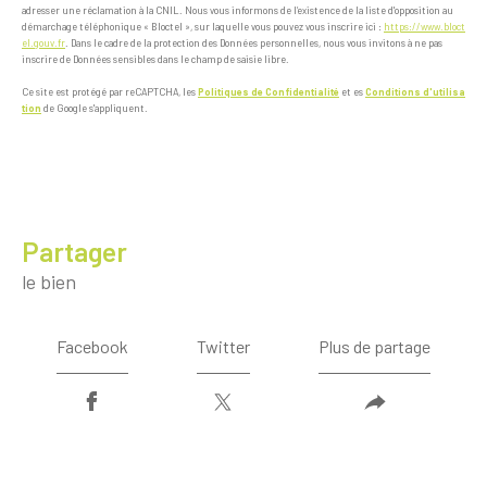
adresser une réclamation à la CNIL. Nous vous informons de l’existence de la liste d'opposition au
démarchage téléphonique « Bloctel », sur laquelle vous pouvez vous inscrire ici :
https://www.bloct
el.gouv.fr
. Dans le cadre de la protection des Données personnelles, nous vous invitons à ne pas
inscrire de Données sensibles dans le champ de saisie libre.
Ce site est protégé par reCAPTCHA, les
Politiques de Confidentialité
et es
Conditions d'utilisa
tion
de Google s'appliquent.
partager
le bien
Facebook
Twitter
Plus de partage