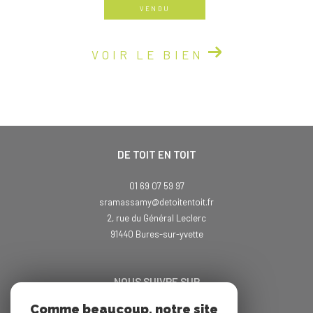
VENDU
VOIR LE BIEN
DE TOIT EN TOIT
01 69 07 59 97
sramassamy@detoitentoit.fr
2, rue du Général Leclerc
91440
bures-sur-yvette
NOUS SUIVRE SUR
Comme beaucoup, notre site