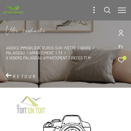
V
o
r
e
r
e
c
e
c
e
Fr
AGENCE IMMOBILIÈRE BURES-SUR-YVETTE
VENTE
PALAISEAU
APPARTEMENT
T3
A VENDRE PALAISEAU APPARTEMENT 3 PIECES 77 M
0
RETOUR