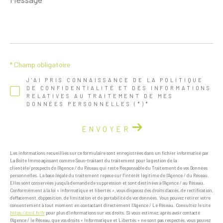
*
* Champ obligatoire
J'AI PRIS CONNAISSANCE DE LA POLITIQUE
DE CONFIDENTIALITÉ ET DES INFORMATIONS
RELATIVES AU TRAITEMENT DE MES
DONNÉES PERSONNELLES (*)*
ENVOYER
Les informations recueillies sur ce formulaire sont enregistrées dans un fichier informatisé par
La Boite Immo agissant comme Sous-traitant du traitement pour la gestion de la
clientèle/prospects de l'Agence / du Réseau qui reste Responsable du Traitement de vos Données
personnelles. La base légale du traitement repose sur l'intérêt légitime de l'Agence / du Réseau.
Elles sont conservées jusqu'à demande de suppression et sont destinées à l'Agence / au Réseau.
Conformément à la loi « informatique et libertés », vous disposez des droits d’accès, de rectification,
d’effacement, d’opposition, de limitation et de portabilité de vos données. Vous pouvez retirer votre
consentement à tout moment en contactant directement l’Agence / Le Réseau. Consultez le site
https://cnil.fr/fr
pour plus d’informations sur vos droits. Si vous estimez, après avoir contacté
l'Agence / le Réseau, que vos droits « Informatique et Libertés » ne sont pas respectés, vous pouvez