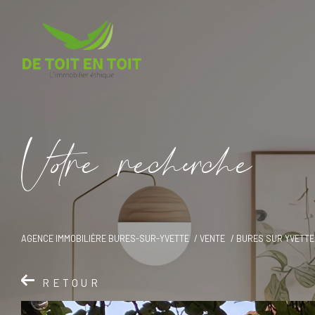
V
o
r
e
r
e
c
e
c
e
AGENCE IMMOBILIÈRE BURES-SUR-YVETTE
VENTE
BURES SUR YVETTE
RETOUR