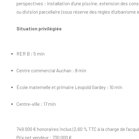
perspectives : installation d'une piscine, extension des con
ou division parcellaire (sous réserve des règles d'urbanisme e
Situation privilégiée
RER B : 5 min
Centre commercial Auchan : 8 min
École maternelle et primaire Léopold Gardey : 10 min
Centre-ville : 17 min
749 000 € honoraires inclus (2,60 % TTC à la charge de l'acquér
Prix net vendeur : 730 000 €