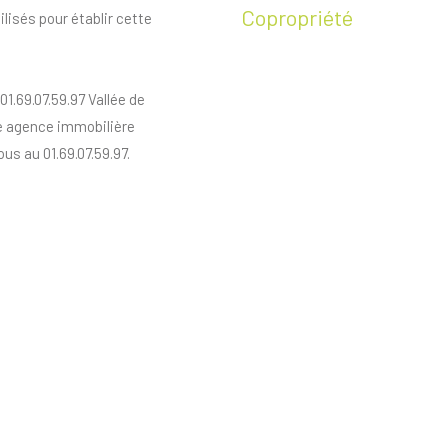
Copropriété
ilisés pour établir cette
69.07.59.97 Vallée de
re agence immobilière
us au 01.69.07.59.97.