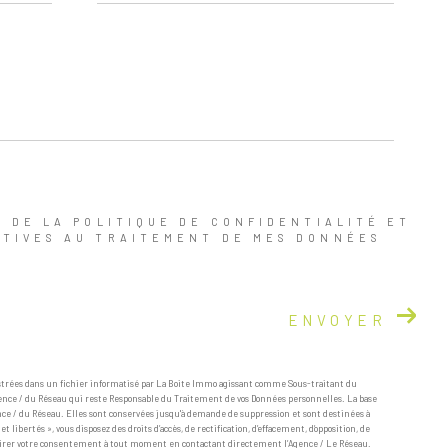
E DE LA POLITIQUE DE CONFIDENTIALITÉ ET
ATIVES AU TRAITEMENT DE MES DONNÉES
ENVOYER
istrées dans un fichier informatisé par La Boite Immo agissant comme Sous-traitant du
Agence / du Réseau qui reste Responsable du Traitement de vos Données personnelles. La base
ence / du Réseau. Elles sont conservées jusqu'à demande de suppression et sont destinées à
libertés », vous disposez des droits d’accès, de rectification, d’effacement, d’opposition, de
retirer votre consentement à tout moment en contactant directement l’Agence / Le Réseau.