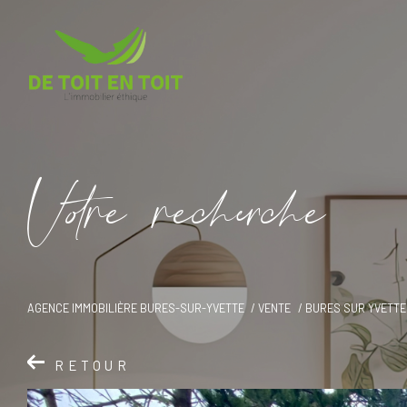
V
o
r
e
r
e
c
e
c
e
AGENCE IMMOBILIÈRE BURES-SUR-YVETTE
VENTE
BURES SUR YVETTE
RETOUR