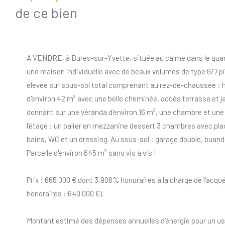
de ce bien
A VENDRE, à Bures-sur-Yvette, située au calme dans le quar
une maison individuelle avec de beaux volumes de type 6/7 pi
élevée sur sous-sol total comprenant au rez-de-chaussée : ha
d'environ 42 m² avec une belle cheminée, accès terrasse et j
donnant sur une véranda d'environ 16 m², une chambre et une 
l'étage : un palier en mezzanine dessert 3 chambres avec plac
bains, WC et un dressing. Au sous-sol : garage double, buander
Parcelle d'environ 645 m² sans vis à vis !
Prix : 665 000 € dont 3,906% honoraires à la charge de l'acqué
honoraires : 640 000 €).
Montant estimé des dépenses annuelles d’énergie pour un us