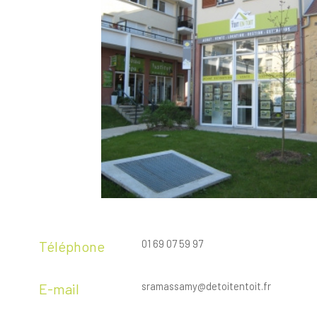
01 69 07 59 97
Téléphone
sramassamy@detoitentoit.fr
E-mail