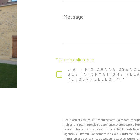
Message
*
* Champ obligatoire
J'AI PRIS CONNAISSANC
DES INFORMATIONS REL
PERSONNELLES (*)*
Les informations recueillies sur ce formulaire sont enreg
traitement pour la gestion de la clientèle/prospects de l'
légale du traitement repose sur l'intérêt légitime de l'Ag
l'Agence / au Réseau. Conformément à la loi « informatique et 
limitation et de portabilité de vos données. Vous pouvez 