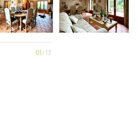
01
13
/