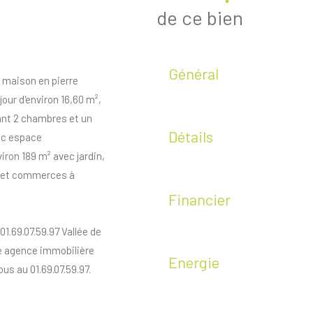
de ce bien
Général
e maison en pierre
our d'environ 16,60 m²,
ant 2 chambres et un
Détails
vec espace
iron 189 m² avec jardin,
et commerces à
Financier
69.07.59.97 Vallée de
re agence immobilière
Energie
us au 01.69.07.59.97.