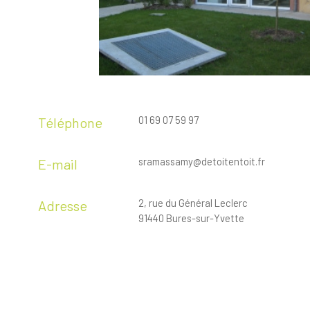
01 69 07 59 97
Téléphone
sramassamy@detoitentoit.fr
E-mail
2, rue du Général Leclerc
Adresse
91440 Bures-sur-Yvette