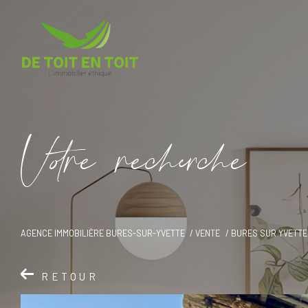
V
o
r
e
r
e
c
e
c
e
AGENCE IMMOBILIÈRE BURES-SUR-YVETTE
VENTE
BURES SUR YVETTE
RETOUR