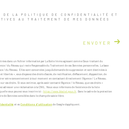
E DE LA POLITIQUE DE CONFIDENTIALITÉ ET
ATIVES AU TRAITEMENT DE MES DONNÉES
ENVOYER
istrées dans un fichier informatisé par La Boite Immo agissant comme Sous-traitant du
Agence / du Réseau qui reste Responsable du Traitement de vos Données personnelles. La base
ence / du Réseau. Elles sont conservées jusqu'à demande de suppression et sont destinées à
libertés », vous disposez des droits d’accès, de rectification, d’effacement, d’opposition, de
retirer votre consentement à tout moment en contactant directement l’Agence / Le Réseau.
ur vos droits. Si vous estimez, après avoir contacté l'Agence / le Réseau, que vos droits «
ez adresser une réclamation à la CNIL. Nous vous informons de l’existence de la liste
uelle vous pouvez vous inscrire ici :
https://www.bloctel.gouv.fr
. Dans le cadre de la protection
ire de Données sensibles dans le champ de saisie libre.
identialité
et es
Conditions d'utilisation
de Google s'appliquent.