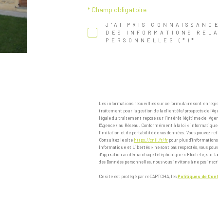
* Champ obligatoire
J'AI PRIS CONNAISSANC
DES INFORMATIONS REL
PERSONNELLES (*)*
Les informations recueillies sur ce formulaire sont enreg
traitement pour la gestion de la clientèle/prospects de l'
légale du traitement repose sur l'intérêt légitime de l'Ag
l'Agence / au Réseau. Conformément à la loi « informatique et 
limitation et de portabilité de vos données. Vous pouvez 
Consultez le site
https://cnil.fr/fr
pour plus d’informations s
Informatique et Libertés » ne sont pas respectés, vous pouv
d'opposition au démarchage téléphonique « Bloctel », sur laq
des Données personnelles, nous vous invitons à ne pas inscr
Ce site est protégé par reCAPTCHA, les
Politiques de Conf