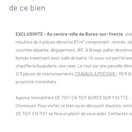
de ce bien
EXCLUSIVITÉ - Au centre-ville de Bures-sur-Yvette
, un
meulière de 4 pièces d'environ 67 m² comprenant : entrée, séj
cuisinée séparée, dégagement, WC. A l'étage, palier desserv
bureau traversant avec salle de bains. Un sous-sol partiel a
chaufferie/buanderie, une cave. Le tout sur une parcelle d'env
2/3 places de stationnements.
TRAVAUX A PRÉVOIR !
RER B 
proximité immédiate.
Agence immobilière DE TOIT EN TOIT BURES SUR YVETTE : 01.
Chevreuse. Pour visiter ce bien ou en découvrir d'autres, vot
DE TOIT EN TOIT se fera un plaisir de vous aider. Contactez no