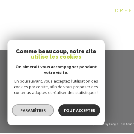
CREE
Comme beaucoup, notre site
utilise les cookies
On aimerait vous accompagner pendant
votre visite.
DE TOIT EN TOIT
En poursuivant, vous acceptez l'utilisation des
cookies par ce site, afin de vous proposer des
01 69 07 59 97
contenus adaptés et réaliser des statistiques !
sramassamy@detoitentoit.fr
2, rue du Général Leclerc
91440
bures-sur-yvette
PARAMÉTRER
TOUT ACCEPTER
© 2026 | Tous droits réservés | Traduction powered by Google |
Nos honor