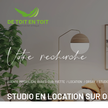
V
o
r
e
r
e
c
e
c
e
AGENCE IMMOBILIÈRE BURES-SUR-YVETTE
LOCATION
ORSAY
STUDI
STUDIO EN LOCATION SUR 